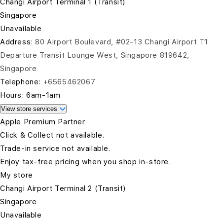
Changi Airport Terminal 1 (Transit)
Singapore
Unavailable
Address:
80 Airport Boulevard, #02-13 Changi Airport T1
Departure Transit Lounge West, Singapore 819642,
Singapore
Telephone:
+6565462067
Hours:
6am-1am
View store services
Apple Premium Partner
Click & Collect not available.
Trade-in service not available.
Enjoy tax-free pricing when you shop in-store.
My store
Changi Airport Terminal 2 (Transit)
Singapore
Unavailable