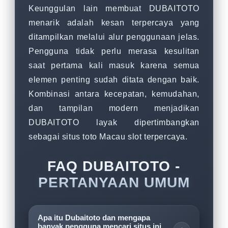
Keunggulan lain membuat DUBAITOTO
menarik adalah kesan terpercaya yang
ditampilkan melalui alur penggunaan jelas.
Pengguna tidak perlu merasa kesulitan
saat pertama kali masuk karena semua
elemen penting sudah ditata dengan baik.
Kombinasi antara kecepatan, kemudahan,
dan tampilan modern menjadikan
DUBAITOTO layak dipertimbangkan
sebagai situs toto Macau slot terpercaya.
FAQ DUBAITOTO -
PERTANYAAN UMUM
Apa itu Dubaitoto dan mengapa
banyak pengguna mencari situs ini