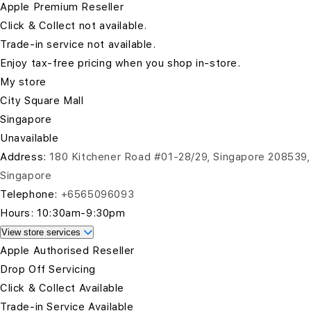
Apple Premium Reseller
Click & Collect not available.
Trade-in service not available.
Enjoy tax-free pricing when you shop in-store.
My store
City Square Mall
Singapore
Unavailable
Address:
180 Kitchener Road #01-28/29, Singapore 208539,
Singapore
Telephone:
+6565096093
Hours:
10:30am-9:30pm
View store services
Apple Authorised Reseller
Drop Off Servicing
Click & Collect Available
Trade-in Service Available