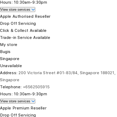
Hours:
10:30am-9:30pm
i
View store services
o
Apple Authorised Reseller
n
Drop Off Servicing
Click & Collect Available
Trade-in Service Available
My store
Bugis
Singapore
Unavailable
Address:
200 Victoria Street #01-83/84, Singapore 188021,
Singapore
Telephone:
+6562505915
Hours:
10:30am-9:30pm
View store services
Apple Premium Reseller
Drop Off Servicing