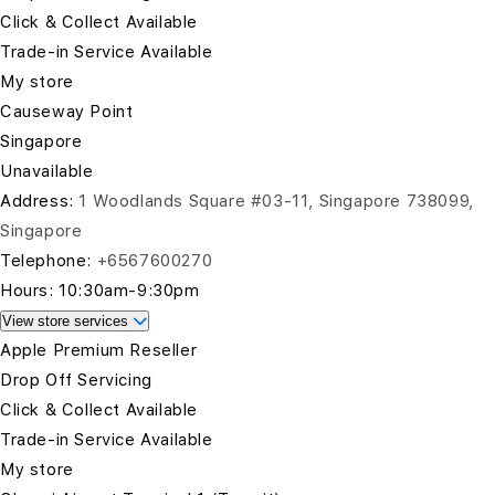
Click & Collect Available
Trade-in Service Available
My store
Causeway Point
Singapore
Unavailable
Address:
1 Woodlands Square #03-11, Singapore 738099,
Singapore
Telephone:
+6567600270
Hours:
10:30am-9:30pm
View store services
Apple Premium Reseller
Drop Off Servicing
Click & Collect Available
Trade-in Service Available
My store