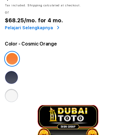
Tax included.
Shipping
calculated at checkout.
or
$68.25
/mo. for 4 mo.
Pelajari Selengkapnya
Color
- Cosmic Orange