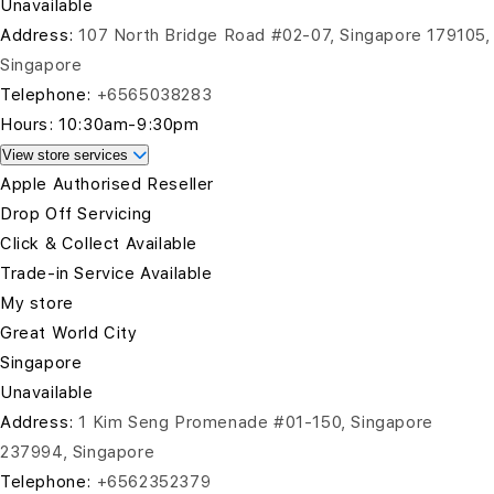
Unavailable
Address:
107 North Bridge Road #02-07, Singapore 179105,
Singapore
Telephone:
+6565038283
Hours:
10:30am-9:30pm
View store services
Apple Authorised Reseller
Drop Off Servicing
Click & Collect Available
Trade-in Service Available
My store
Great World City
Singapore
Unavailable
Address:
1 Kim Seng Promenade #01-150, Singapore
237994, Singapore
Telephone:
+6562352379