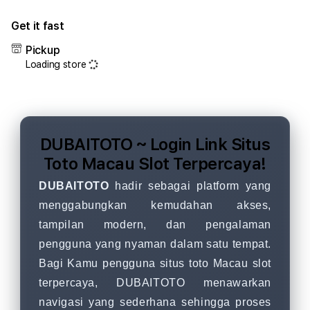
quantity
quant
for
for
Get it fast
DUBAITOTO
DUB
~
~
Pickup
Login
Logi
Loading store
Link
Link
Situs
Situs
Toto
Toto
Macau
Maca
Slot
Slot
DUBAITOTO ~ Login Link Situs
Terpercaya!
Terp
Toto Macau Slot Terpercaya!
DUBAITOTO
hadir sebagai platform yang
menggabungkan kemudahan akses,
tampilan modern, dan pengalaman
pengguna yang nyaman dalam satu tempat.
Bagi Kamu pengguna situs toto Macau slot
terpercaya, DUBAITOTO menawarkan
navigasi yang sederhana sehingga proses