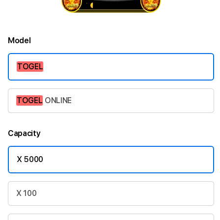
Model
TOGEL
TOGEL
ONLINE
Capacity
X 5000
X 100