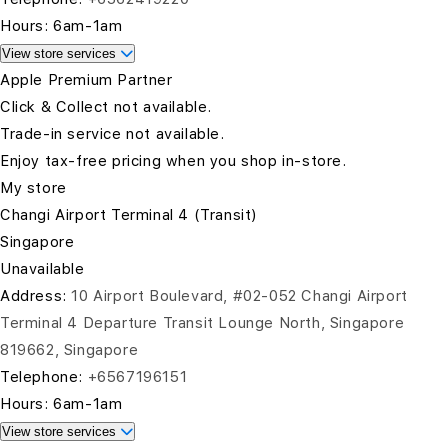
Hours:
6am-1am
View store services
Apple Premium Partner
Click & Collect not available.
Trade-in service not available.
Enjoy tax-free pricing when you shop in-store.
My store
Changi Airport Terminal 4 (Transit)
Singapore
Unavailable
Address:
10 Airport Boulevard, #02-052 Changi Airport
Terminal 4 Departure Transit Lounge North, Singapore
819662, Singapore
Telephone:
+6567196151
Hours:
6am-1am
View store services