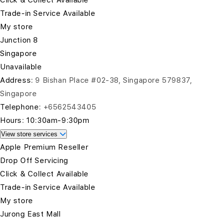
Click & Collect Available
Trade-in Service Available
My store
Junction 8
Singapore
Unavailable
Address:
9 Bishan Place #02-38, Singapore 579837,
Singapore
Telephone:
+6562543405
Hours:
10:30am-9:30pm
View store services
Apple Premium Reseller
Drop Off Servicing
Click & Collect Available
Trade-in Service Available
My store
Jurong East Mall