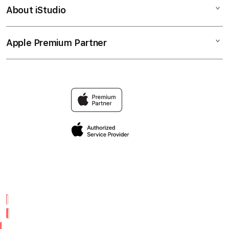
TOGEL RESMI
LINK
DUBAITOTO LINK
About iStudio
My Account
Collection & Delivery
Elush Service Provider
SITUS
TOGEL ONLINE
Apple Premium Partner
About Us
Returns & Exchanges
Financing Options
Find an iStudio near you
Contact Us
Trade-in
TOTO TOGEL
Why Shop at iStudio
FAQ
TravellerÃ¢â‚¬â„¢s Reservation
Elush Corporate Website
Privacy Policy
BANDAR TOGEL
Site Terms of Use