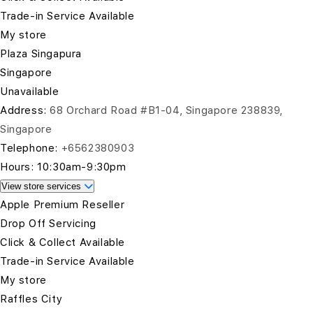
Trade-in Service Available
My store
Plaza Singapura
Singapore
Unavailable
Address:
68 Orchard Road #B1-04, Singapore 238839,
Singapore
Telephone:
+6562380903
Hours:
10:30am-9:30pm
View store services
Apple Premium Reseller
Drop Off Servicing
Click & Collect Available
Trade-in Service Available
My store
Raffles City