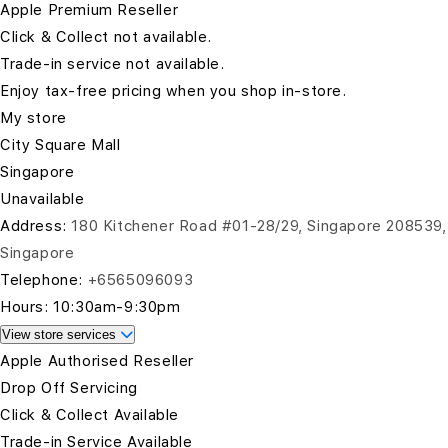
Apple Premium Reseller
Click & Collect not available.
Trade-in service not available.
Enjoy tax-free pricing when you shop in-store.
My store
City Square Mall
Singapore
Unavailable
Address:
180 Kitchener Road #01-28/29, Singapore 208539,
Singapore
Telephone:
+6565096093
Hours:
10:30am-9:30pm
View store services
Apple Authorised Reseller
Drop Off Servicing
Click & Collect Available
Trade-in Service Available