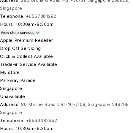
Address:
290 Orchard Road #B1-30/31, Singapore 238859,
Singapore
Telephone:
+6567381282
Hours:
10:30am-9:30pm
View store services
Apple Premium Reseller
Drop Off Servicing
Click & Collect Available
Trade-in Service Available
My store
Parkway Parade
Singapore
Unavailable
Address:
80 Marine Road #B1-107/108, Singapore 449269,
Singapore
Telephone:
+6563482552
Hours:
10:30am-9:30pm