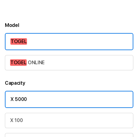
Model
TOGEL
TOGEL
ONLINE
Capacity
X 5000
X 100