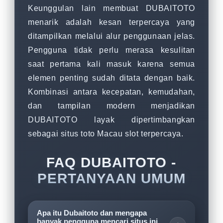
Keunggulan lain membuat DUBAITOTO
menarik adalah kesan terpercaya yang
ditampilkan melalui alur penggunaan jelas.
Pengguna tidak perlu merasa kesulitan
saat pertama kali masuk karena semua
elemen penting sudah ditata dengan baik.
Kombinasi antara kecepatan, kemudahan,
dan tampilan modern menjadikan
DUBAITOTO layak dipertimbangkan
sebagai situs toto Macau slot terpercaya.
FAQ DUBAITOTO -
PERTANYAAN UMUM
Apa itu Dubaitoto dan mengapa
banyak pengguna mencari situs ini