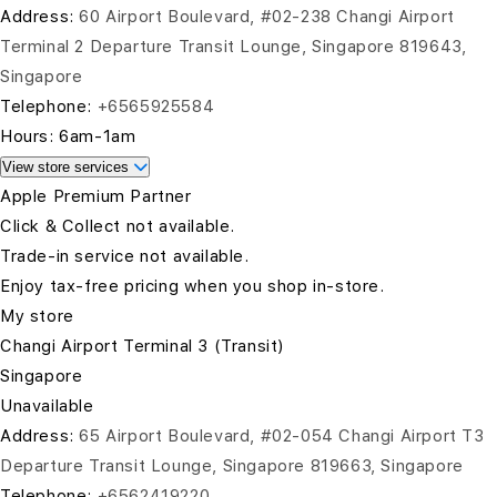
Address:
60 Airport Boulevard, #02-238 Changi Airport
Terminal 2 Departure Transit Lounge, Singapore 819643,
Singapore
Telephone:
+6565925584
Hours:
6am-1am
View store services
Apple Premium Partner
Click & Collect not available.
Trade-in service not available.
Enjoy tax-free pricing when you shop in-store.
My store
Changi Airport Terminal 3 (Transit)
Singapore
Unavailable
Address:
65 Airport Boulevard, #02-054 Changi Airport T3
Departure Transit Lounge, Singapore 819663, Singapore
Telephone:
+6562419220