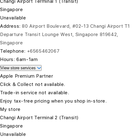
Changi Airport Terminal 1 (Transit)
Singapore
Unavailable
Address:
80 Airport Boulevard, #02-13 Changi Airport T1
Departure Transit Lounge West, Singapore 819642,
Singapore
Telephone:
+6565462067
Hours:
6am-1am
View store services
Apple Premium Partner
Click & Collect not available.
Trade-in service not available.
Enjoy tax-free pricing when you shop in-store.
My store
Changi Airport Terminal 2 (Transit)
Singapore
Unavailable