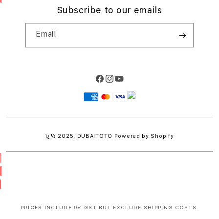
Subscribe to our emails
Email
Facebook
Instagram
YouTube
Payment
methods
ï¿½ 2025,
DUBAITOTO
Powered by Shopify
PRICES INCLUDE 9% GST BUT EXCLUDE SHIPPING COSTS.