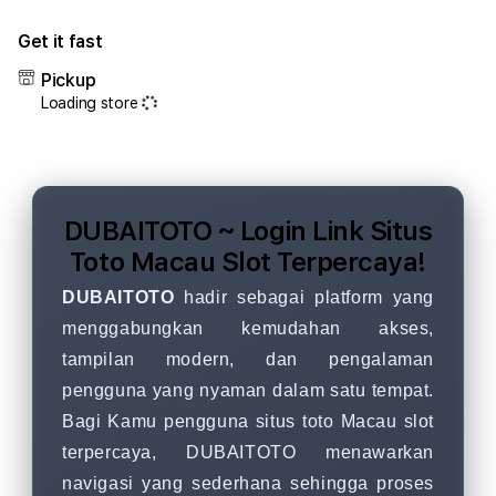
quantity
quant
for
for
Get it fast
DUBAITOTO
DUB
~
~
Pickup
Login
Logi
Loading store
Link
Link
Situs
Situs
Toto
Toto
Macau
Maca
Slot
Slot
DUBAITOTO ~ Login Link Situs
Terpercaya!
Terp
Toto Macau Slot Terpercaya!
DUBAITOTO
hadir sebagai platform yang
menggabungkan kemudahan akses,
tampilan modern, dan pengalaman
pengguna yang nyaman dalam satu tempat.
Bagi Kamu pengguna situs toto Macau slot
terpercaya, DUBAITOTO menawarkan
navigasi yang sederhana sehingga proses