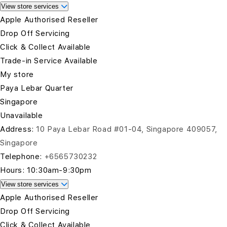
View store services
Apple Authorised Reseller
Drop Off Servicing
Click & Collect Available
Trade-in Service Available
My store
Paya Lebar Quarter
Singapore
Unavailable
Address:
10 Paya Lebar Road #01-04, Singapore 409057,
Singapore
Telephone:
+6565730232
Hours:
10:30am-9:30pm
View store services
Apple Authorised Reseller
Drop Off Servicing
Click & Collect Available