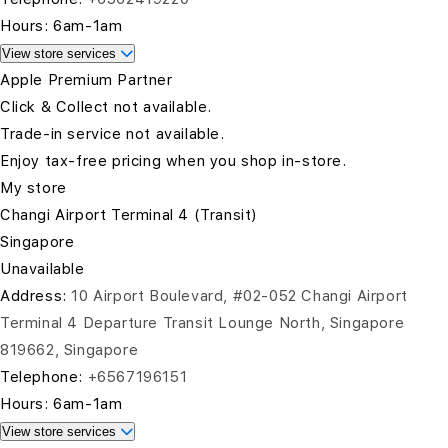
Hours:
6am-1am
View store services
Apple Premium Partner
Click & Collect not available.
Trade-in service not available.
Enjoy tax-free pricing when you shop in-store.
My store
Changi Airport Terminal 4 (Transit)
Singapore
Unavailable
Address:
10 Airport Boulevard, #02-052 Changi Airport
Terminal 4 Departure Transit Lounge North, Singapore
819662, Singapore
Telephone:
+6567196151
Hours:
6am-1am
View store services