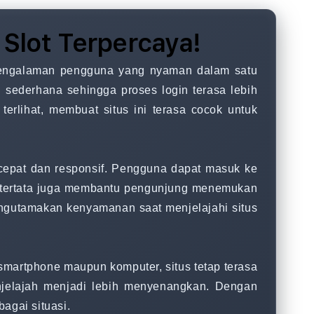
Slot Terpercaya!
pengalaman pengguna yang nyaman dalam satu
sederhana sehingga proses login terasa lebih
erlihat, membuat situs ini terasa cocok untuk
cepat dan responsif. Pengguna dapat masuk ke
nu tertata juga membantu pengunjung menemukan
mengutamakan kenyamanan saat menjelajahi situs
 smartphone maupun komputer, situs tetap terasa
enjelajah menjadi lebih menyenangkan. Dengan
agai situasi.