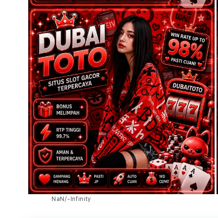
Open
media
6
in
modal
Open
of
NaN
/
-Infinity
media
8