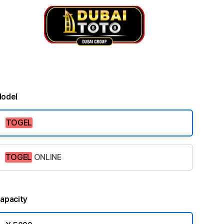
odel
TOGEL
TOGEL
ONLINE
apacity