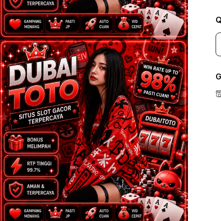
Q
Open
media
5
in
modal
G