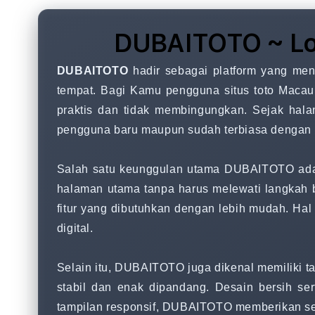
in
modal
DUBAITOTO ~ Log
DUBAITOTO
hadir sebagai platform yang m
tempat. Bagi Kamu pengguna situs toto Macau
praktis dan tidak membingungkan. Sejak halam
pengguna baru maupun sudah terbiasa dengan p
Salah satu keunggulan utama DUBAITOTO adala
halaman utama tanpa harus melewati langkah b
fitur yang dibutuhkan dengan lebih mudah. Hal
digital.
Selain itu, DUBAITOTO juga dikenal memiliki ta
stabil dan enak dipandang. Desain bersih se
tampilan responsif, DUBAITOTO memberikan sens