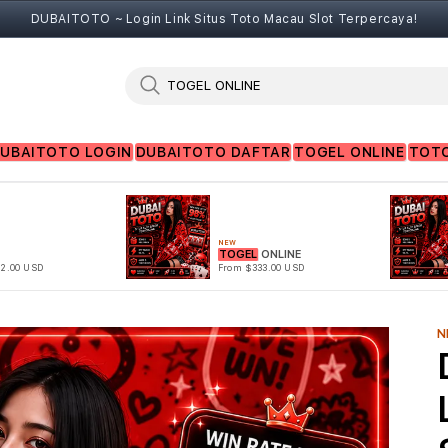
DUBAITOTO ~ Login Link Situs Toto Macau Slot Terpercaya!
UBAITOTO LOGIN
DUBAITOTO DAFTAR
TOGEL ONLINE
TOT
NEW
TOGEL
ONLINE
2.00 USD
From $333.00 USD
N