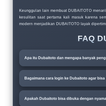
Keunggulan lain membuat DUBAITOTO menarik a
kesulitan saat pertama kali masuk karena se
modern menjadikan DUBAITOTO layak dipertimba
FAQ D
Apa itu Dubaitoto dan mengapa banyak pengg
Dubaitoto dikenal sebagai platform dengan
lama.
Bagaimana cara login ke Dubaitoto agar bis
Pengguna biasanya cukup membuka link resm
Apakah Dubaitoto bisa dibuka dengan nyama