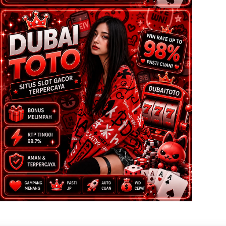
Open
media
7
in
modal
Open
media
9