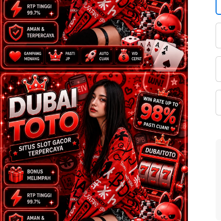
Open
media
3
in
modal