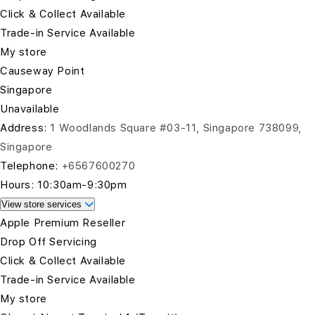
Click & Collect Available
Trade-in Service Available
My store
Causeway Point
Singapore
Unavailable
Address:
1 Woodlands Square #03-11, Singapore 738099,
Singapore
Telephone:
+6567600270
Hours:
10:30am-9:30pm
View store services
Apple Premium Reseller
Drop Off Servicing
Click & Collect Available
Trade-in Service Available
My store