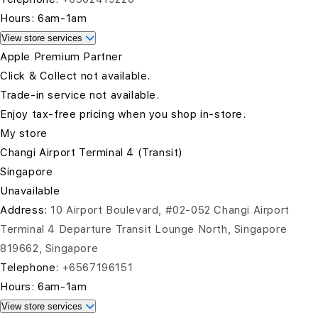
Hours:
6am-1am
View store services
Apple Premium Partner
Click & Collect not available.
Trade-in service not available.
Enjoy tax-free pricing when you shop in-store.
My store
Changi Airport Terminal 4 (Transit)
Singapore
Unavailable
Address:
10 Airport Boulevard, #02-052 Changi Airport
Terminal 4 Departure Transit Lounge North, Singapore
819662, Singapore
Telephone:
+6567196151
Hours:
6am-1am
View store services