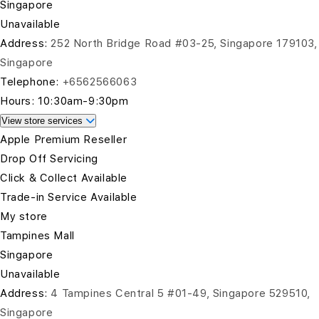
Singapore
Unavailable
Address:
252 North Bridge Road #03-25, Singapore 179103,
Singapore
Telephone:
+6562566063
Hours:
10:30am-9:30pm
View store services
Apple Premium Reseller
Drop Off Servicing
Click & Collect Available
Trade-in Service Available
My store
Tampines Mall
Singapore
Unavailable
Address:
4 Tampines Central 5 #01-49, Singapore 529510,
Singapore