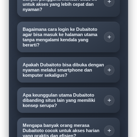
untuk akses yang lebih cepat dan
nyaman?
Dubaitoto dikenal sebagai platform
Bagaimana cara login ke Dubaitoto
dengan tampilan modern, navigasi
agar bisa masuk ke halaman utama
tanpa mengalami kendala yang
praktis, dan alur akses yang mudah
berarti?
dipahami oleh pengguna baru
Pengguna biasanya cukup membuka
maupun lama.
Apakah Dubaitoto bisa dibuka dengan
link resmi Dubaitoto, lalu
nyaman melalui smartphone dan
komputer sekaligus?
memasukkan data akun pada kolom
login yang tersedia sampai berhasil
Ya, Dubaitoto dirancang agar
masuk.
Apa keunggulan utama Dubaitoto
responsif sehingga tetap enak
dibanding situs lain yang memiliki
konsep serupa?
digunakan di berbagai perangkat,
baik HP maupun laptop.
Keunggulannya terletak pada akses
Mengapa banyak orang merasa
yang cepat, tampilan yang rapi, serta
Dubaitoto cocok untuk akses harian
yang praktis dan efisien?
menu yang tertata sehingga