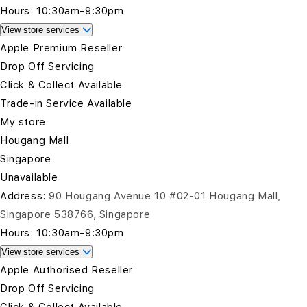
Hours:
10:30am-9:30pm
View store services
Apple Premium Reseller
Drop Off Servicing
Click & Collect Available
Trade-in Service Available
My store
Hougang Mall
Singapore
Unavailable
Address:
90 Hougang Avenue 10 #02-01 Hougang Mall,
Singapore 538766, Singapore
Hours:
10:30am-9:30pm
View store services
Apple Authorised Reseller
Drop Off Servicing