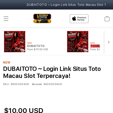
DUBAITOTO ~ Login Link Situs Toto Macau Slot Terp
Cart
NEW
NEW
DUBAITOTO
TOGEL
From $111.00 USD
From $222.00 USD
NEW
DUBAITOTO ~ Login Link Situs Toto
Macau Slot Terpercaya!
SKU:
9600005409
Barcode:
9600005409
$10.00 USD