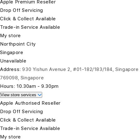
Apple Premium Reseller
Drop Off Servicing
Click & Collect Available
Trade-in Service Available
My store
Northpoint City
Singapore
Unavailable
Address:
930 Yishun Avenue 2, #01-182/183/184, Singapore
769098, Singapore
Hours:
10.30am - 9.30pm
View store services
Apple Authorised Reseller
Drop Off Servicing
Click & Collect Available
Trade-in Service Available
My store