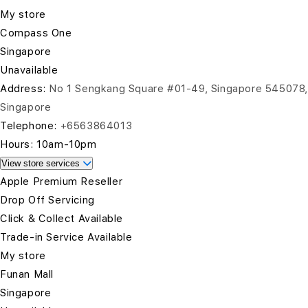
My store
Compass One
Singapore
Unavailable
Address:
No 1 Sengkang Square #01-49, Singapore 545078
Singapore
Telephone:
+6563864013
Hours:
10am-10pm
View store services
Apple Premium Reseller
Drop Off Servicing
Click & Collect Available
Trade-in Service Available
My store
Funan Mall
Singapore