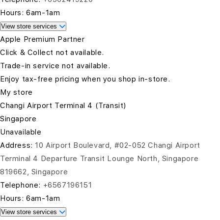
Hours:
6am-1am
View store services
Apple Premium Partner
Click & Collect not available.
Trade-in service not available.
Enjoy tax-free pricing when you shop in-store.
My store
Changi Airport Terminal 4 (Transit)
Singapore
Unavailable
Address:
10 Airport Boulevard, #02-052 Changi Airport
Terminal 4 Departure Transit Lounge North, Singapore
819662, Singapore
Telephone:
+6567196151
Hours:
6am-1am
View store services