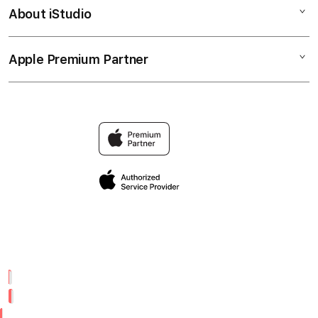
TOGEL RESMI
LINK
DUBAITOTO LINK
About iStudio
My Account
Collection & Delivery
Elush Service Provider
SITUS
TOGEL ONLINE
Apple Premium Partner
About Us
Returns & Exchanges
Financing Options
Find an iStudio near you
Contact Us
Trade-in
TOTO TOGEL
Why Shop at iStudio
FAQ
TravellerÃ¢â‚¬â„¢s Reservation
Elush Corporate Website
Privacy Policy
BANDAR TOGEL
Site Terms of Use