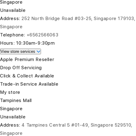
Singapore
Unavailable
Address:
252 North Bridge Road #03-25, Singapore 179103,
Singapore
Telephone:
+6562566063
Hours:
10:30am-9:30pm
View store services
Apple Premium Reseller
Drop Off Servicing
Click & Collect Available
Trade-in Service Available
My store
Tampines Mall
Singapore
Unavailable
Address:
4 Tampines Central 5 #01-49, Singapore 529510,
Singapore