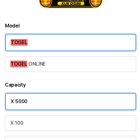
Model
TOGEL
TOGEL
ONLINE
Capacity
X 5000
X 100