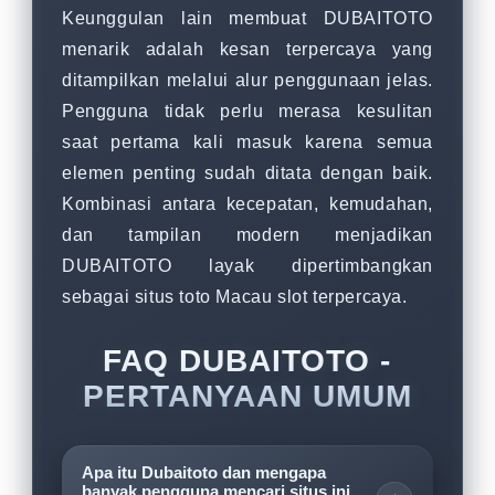
Keunggulan lain membuat DUBAITOTO
menarik adalah kesan terpercaya yang
ditampilkan melalui alur penggunaan jelas.
Pengguna tidak perlu merasa kesulitan
saat pertama kali masuk karena semua
elemen penting sudah ditata dengan baik.
Kombinasi antara kecepatan, kemudahan,
dan tampilan modern menjadikan
DUBAITOTO layak dipertimbangkan
sebagai situs toto Macau slot terpercaya.
FAQ DUBAITOTO -
PERTANYAAN UMUM
Apa itu Dubaitoto dan mengapa
banyak pengguna mencari situs ini