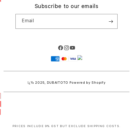
Subscribe to our emails
Email
Facebook
Instagram
YouTube
Payment
methods
ï¿½ 2025,
DUBAITOTO
Powered by Shopify
PRICES INCLUDE 9% GST BUT EXCLUDE SHIPPING COSTS.