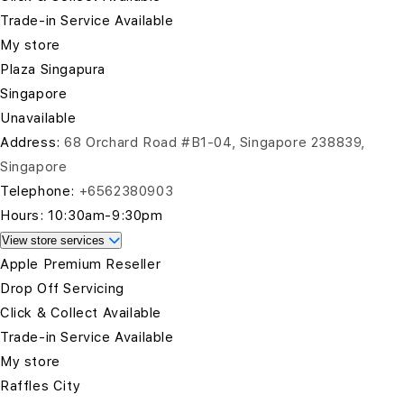
Trade-in Service Available
My store
Plaza Singapura
Singapore
Unavailable
Address:
68 Orchard Road #B1-04, Singapore 238839,
Singapore
Telephone:
+6562380903
Hours:
10:30am-9:30pm
View store services
Apple Premium Reseller
Drop Off Servicing
Click & Collect Available
Trade-in Service Available
My store
Raffles City