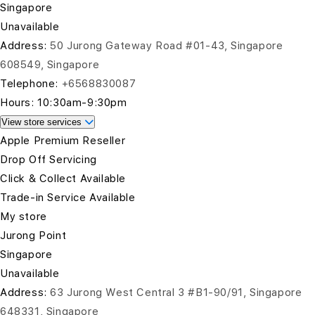
Singapore
Unavailable
Address:
50 Jurong Gateway Road #01-43, Singapore
608549, Singapore
Telephone:
+6568830087
Hours:
10:30am-9:30pm
View store services
Apple Premium Reseller
Drop Off Servicing
Click & Collect Available
Trade-in Service Available
My store
Jurong Point
Singapore
Unavailable
Address:
63 Jurong West Central 3 #B1-90/91, Singapore
648331, Singapore