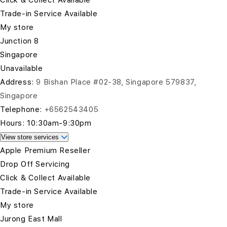
Click & Collect Available
Trade-in Service Available
My store
Junction 8
Singapore
Unavailable
Address:
9 Bishan Place #02-38, Singapore 579837,
Singapore
Telephone:
+6562543405
Hours:
10:30am-9:30pm
View store services
Apple Premium Reseller
Drop Off Servicing
Click & Collect Available
Trade-in Service Available
My store
Jurong East Mall