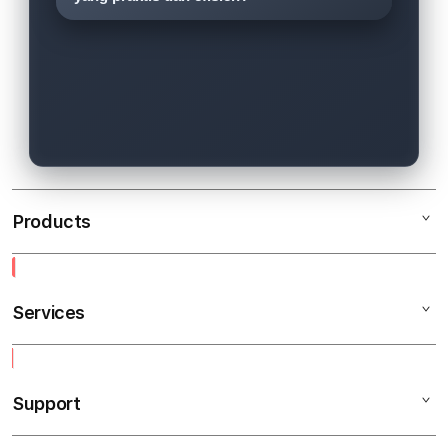
pengguna tidak mudah bingung saat
Karena situs ini dibuat dengan
menjelajah situs.
konsep sederhana, ringan, dan
nyaman digunakan sehingga aktivitas
di dalamnya terasa lebih lancar setiap
saat.
Products
DUBAITOTO
Services
DUBAITOTO TOGEL
DUBAITOTO LOGIN
AppleCare+
Support
Corporate
SITUS
DUBAITOTO DAFTAR