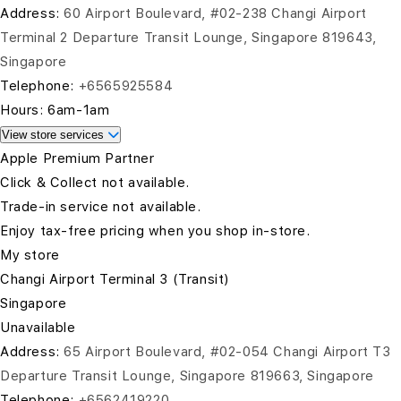
Address:
60 Airport Boulevard, #02-238 Changi Airport
Terminal 2 Departure Transit Lounge, Singapore 819643,
Singapore
Telephone:
+6565925584
Hours:
6am-1am
View store services
Apple Premium Partner
Click & Collect not available.
Trade-in service not available.
Enjoy tax-free pricing when you shop in-store.
My store
Changi Airport Terminal 3 (Transit)
Singapore
Unavailable
Address:
65 Airport Boulevard, #02-054 Changi Airport T3
Departure Transit Lounge, Singapore 819663, Singapore
Telephone:
+6562419220