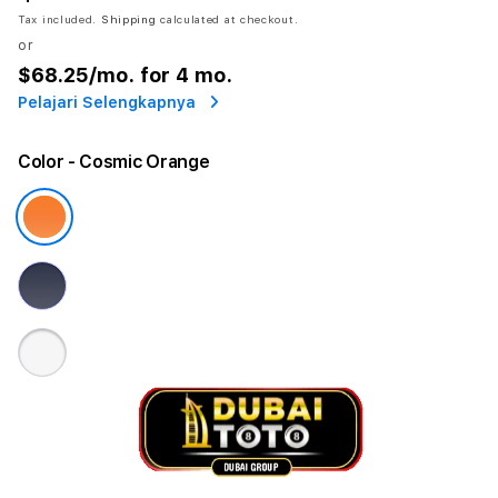
Tax included.
Shipping
calculated at checkout.
or
$68.25
/mo. for 4 mo.
Pelajari Selengkapnya
Color
- Cosmic Orange