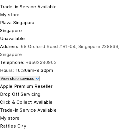
Trade-in Service Available
My store
Plaza Singapura
Singapore
Unavailable
Address:
68 Orchard Road #B1-04, Singapore 238839,
Singapore
Telephone:
+6562380903
Hours:
10:30am-9:30pm
View store services
Apple Premium Reseller
Drop Off Servicing
Click & Collect Available
Trade-in Service Available
My store
Raffles City