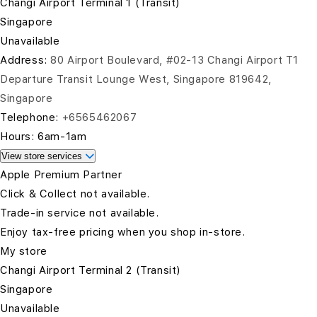
Changi Airport Terminal 1 (Transit)
Singapore
Unavailable
Address:
80 Airport Boulevard, #02-13 Changi Airport T1
Departure Transit Lounge West, Singapore 819642,
Singapore
Telephone:
+6565462067
Hours:
6am-1am
View store services
Apple Premium Partner
Click & Collect not available.
Trade-in service not available.
Enjoy tax-free pricing when you shop in-store.
My store
Changi Airport Terminal 2 (Transit)
Singapore
Unavailable