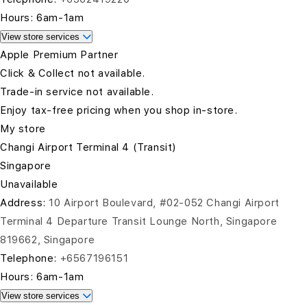
Hours:
6am-1am
View store services
Apple Premium Partner
Click & Collect not available.
Trade-in service not available.
Enjoy tax-free pricing when you shop in-store.
My store
Changi Airport Terminal 4 (Transit)
Singapore
Unavailable
Address:
10 Airport Boulevard, #02-052 Changi Airport
Terminal 4 Departure Transit Lounge North, Singapore
819662, Singapore
Telephone:
+6567196151
Hours:
6am-1am
View store services