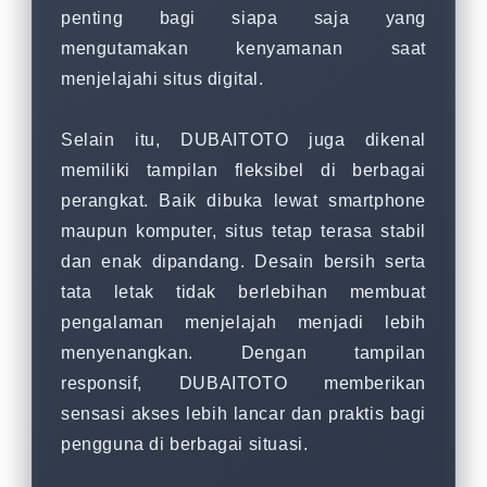
penting bagi siapa saja yang
mengutamakan kenyamanan saat
menjelajahi situs digital.
Selain itu, DUBAITOTO juga dikenal
memiliki tampilan fleksibel di berbagai
perangkat. Baik dibuka lewat smartphone
maupun komputer, situs tetap terasa stabil
dan enak dipandang. Desain bersih serta
tata letak tidak berlebihan membuat
pengalaman menjelajah menjadi lebih
menyenangkan. Dengan tampilan
responsif, DUBAITOTO memberikan
sensasi akses lebih lancar dan praktis bagi
pengguna di berbagai situasi.