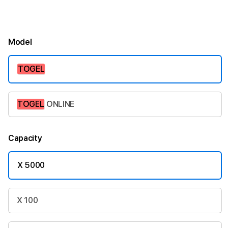
Model
TOGEL
TOGEL
ONLINE
Capacity
X 5000
X 100