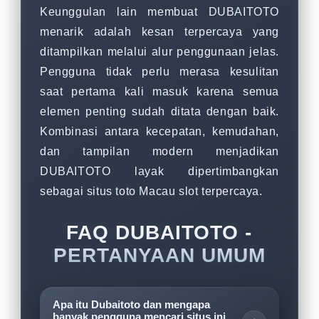
Keunggulan lain membuat DUBAITOTO
menarik adalah kesan terpercaya yang
ditampilkan melalui alur penggunaan jelas.
Pengguna tidak perlu merasa kesulitan
saat pertama kali masuk karena semua
elemen penting sudah ditata dengan baik.
Kombinasi antara kecepatan, kemudahan,
dan tampilan modern menjadikan
DUBAITOTO layak dipertimbangkan
sebagai situs toto Macau slot terpercaya.
FAQ DUBAITOTO -
PERTANYAAN UMUM
Apa itu Dubaitoto dan mengapa
banyak pengguna mencari situs ini