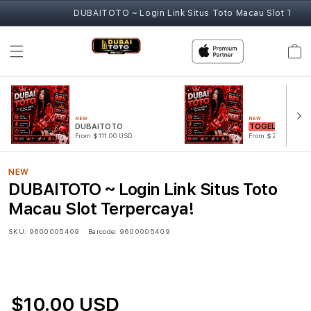
DUBAITOTO ~ Login Link Situs Toto Macau Slot Terp
Cart
NEW
NEW
DUBAITOTO
TOGEL
From $111.00 USD
From $222.00 USD
NEW
DUBAITOTO ~ Login Link Situs Toto
Macau Slot Terpercaya!
SKU:
9600005409
Barcode:
9600005409
$10.00 USD