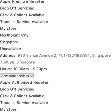
Apple Premium Reseller
Drop Off Servicing
Click & Collect Available
Trade-in Service Available
My store
Northpoint City
Singapore
Unavailable
Address:
930 Yishun Avenue 2, #01-182/183/184, Singapore
769098, Singapore
Hours:
10.30am - 9.30pm
View store services
Apple Authorised Reseller
Drop Off Servicing
Click & Collect Available
Trade-in Service Available
My store